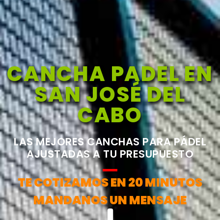
CANCHA PADEL EN
SAN JOSÉ DEL
CABO
LAS MEJORES CANCHAS PARA PÁDEL
AJUSTADAS A TU PRESUPUESTO
TE COTIZAMOS EN 20 MINUTOS
MANDANOS UN MENSAJE