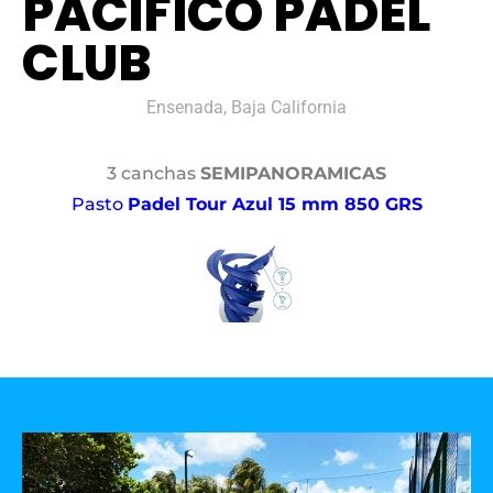
PACÍFICO PADEL
CLUB
Ensenada, Baja California
3 canchas
SEMIPANORAMICAS
Pasto
Padel Tour Azul 15 mm 850 GRS