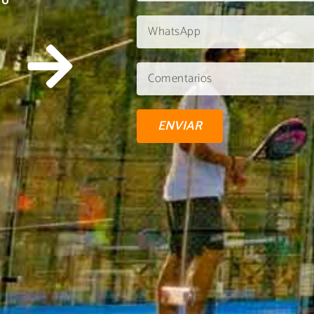
TU
ENVIAR