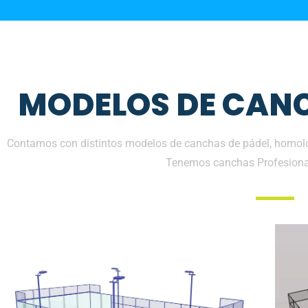
MODELOS DE CANC
Contamos con distintos modelos de canchas de pádel, homolo
Tenemos canchas Profesiona