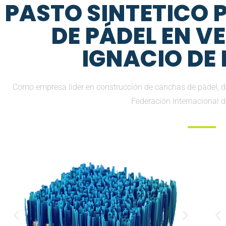
PASTO SINTETICO
DE PÁDEL EN V
IGNACIO DE 
Como empresa lider en construcción de canchas de pádel, di
Federación Internacional 