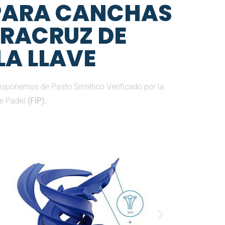
 PARA CANCHAS
ERACRUZ DE
LA LLAVE
sponemos de Pasto Sintético Verificado por la
de Padel
(FIP).