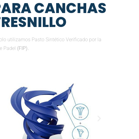
 PARA CANCHAS
FRESNILLO
o utilizamos Pasto Sintético Verificado por la
de Padel
(FIP).