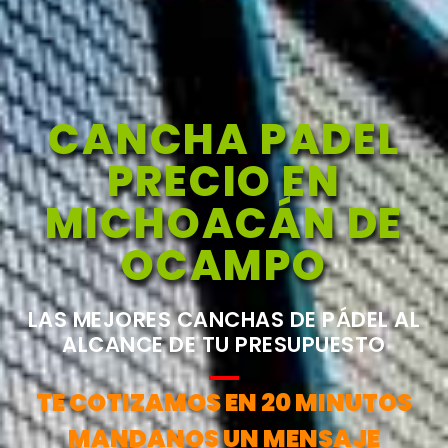
CANCHA PADEL
PRECIO EN
MICHOACÁN DE
OCAMPO
LAS MEJORES CANCHAS DE PÁDEL AL
ALCANCE DE TU PRESUPUESTO
TE COTIZAMOS EN 20 MINUTOS
MANDANOS UN MENSAJE