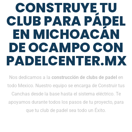
CONSTRUYE TU
CLUB PARA PÁDEL
EN MICHOACÁN
DE OCAMPO CON
PADELCENTER.MX
Nos dedicamos a la
construcción de clubs de padel
en
todo Mexico. Nuestro equipo se encarga de Construir tus
Canchas desde la base hasta el sistema eléctrico. Te
apoyamos durante todos los pasos de tu proyecto, para
que tu club de padel sea todo un Éxito.