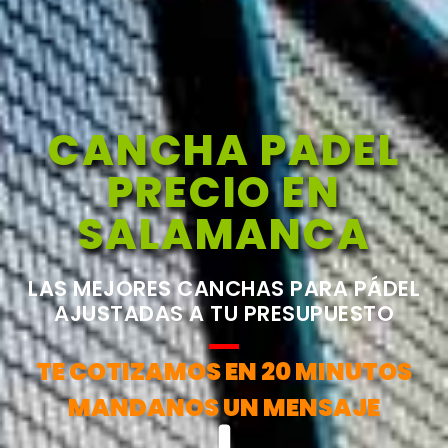
CANCHA PADEL
PRECIO EN
SALAMANCA
LAS MEJORES CANCHAS PARA PÁDEL
AJUSTADAS A TU PRESUPUESTO
TE COTIZAMOS EN 20 MINUTOS
MANDANOS UN MENSAJE