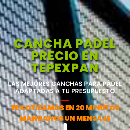
CANCHA PADEL
PRECIO EN
TEPEXPAN
LAS MEJORES CANCHAS PARA PÁDEL
ADAPTADAS A TU PRESUPUESTO
TE COTIZAMOS EN 20 MINUTOS
MANDANOS UN MENSAJE