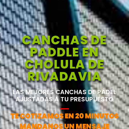
CANCHAS DE
PADDLE EN
CHOLULA DE
RIVADAVIA
LAS MEJORES CANCHAS DE PÁDEL
AJUSTADAS A TU PRESUPUESTO
TE COTIZAMOS EN 20 MINUTOS
MANDANOS UN MENSAJE