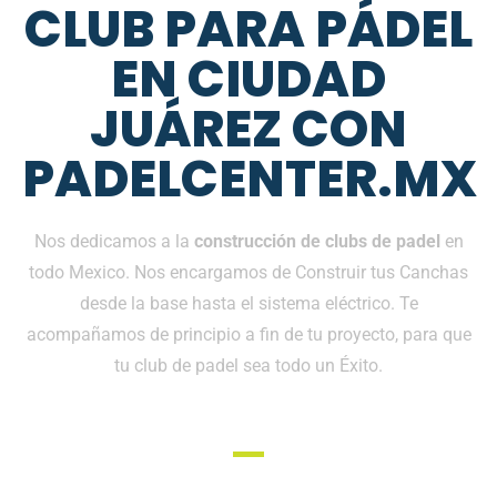
CLUB PARA PÁDEL
EN CIUDAD
JUÁREZ CON
PADELCENTER.MX
Nos dedicamos a la
construcción de clubs de padel
en
todo Mexico. Nos encargamos de Construir tus Canchas
desde la base hasta el sistema eléctrico. Te
acompañamos de principio a fin de tu proyecto, para que
tu club de padel sea todo un Éxito.