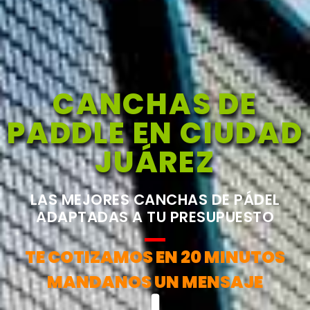
CANCHAS DE
PADDLE EN CIUDAD
JUÁREZ
LAS MEJORES CANCHAS DE PÁDEL
ADAPTADAS A TU PRESUPUESTO
TE COTIZAMOS EN 20 MINUTOS
MANDANOS UN MENSAJE