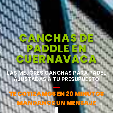
CANCHAS DE
PADDLE EN
CUERNAVACA
LAS MEJORES CANCHAS PARA PÁDEL
AJUSTADAS A TU PRESUPUESTO
TE COTIZAMOS EN 20 MINUTOS
MANDANOS UN MENSAJE