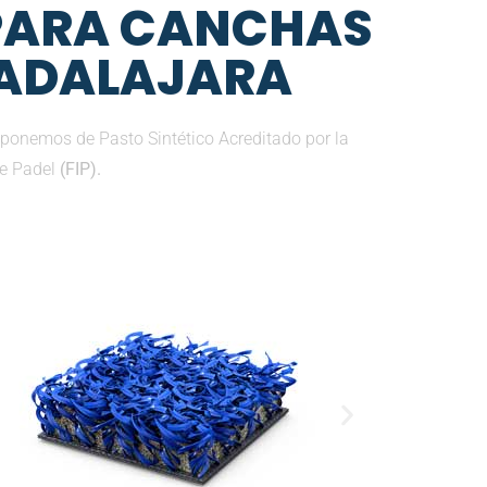
 PARA CANCHAS
UADALAJARA
sponemos de Pasto Sintético Acreditado por la
de Padel
(FIP).