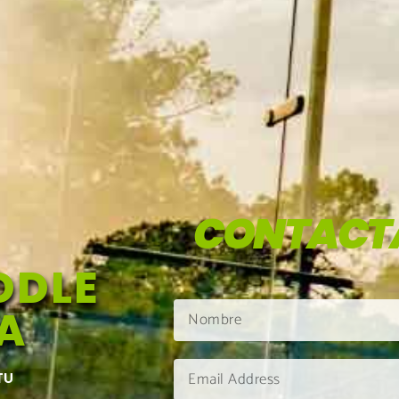
CONTACT
DDLE
A
TU