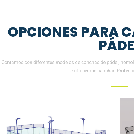
OPCIONES PARA 
PÁDE
Contamos con diferentes modelos de canchas de pádel, homolo
Te ofrecemos canchas Profesio