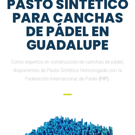
PASTO SINTETICO
PARA CANCHAS
DE PÁDEL EN
GUADALUPE
Como expertos en construcción de canchas de pádel,
disponemos de Pasto Sintético Homologado con la
Federación Internacional de Padel
(FIP).