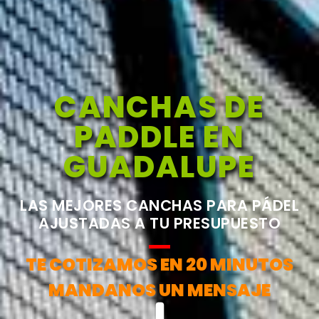
CANCHAS DE
PADDLE EN
GUADALUPE
LAS MEJORES CANCHAS PARA PÁDEL
AJUSTADAS A TU PRESUPUESTO
TE COTIZAMOS EN 20 MINUTOS
MANDANOS UN MENSAJE