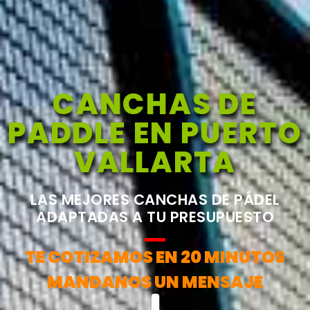
CANCHAS DE
PADDLE EN PUERTO
VALLARTA
LAS MEJORES CANCHAS DE PÁDEL
ADAPTADAS A TU PRESUPUESTO
TE COTIZAMOS EN 20 MINUTOS
MANDANOS UN MENSAJE