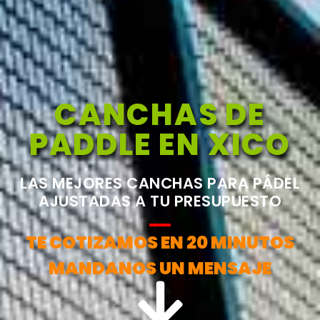
CANCHAS DE
PADDLE EN XICO
LAS MEJORES CANCHAS PARA PÁDEL
AJUSTADAS A TU PRESUPUESTO
TE COTIZAMOS EN 20 MINUTOS
MANDANOS UN MENSAJE