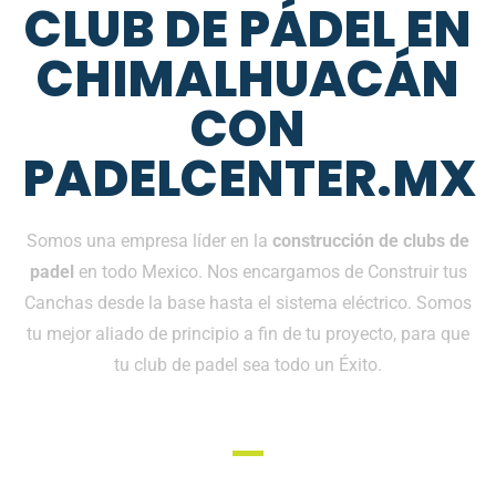
CLUB DE PÁDEL EN
CHIMALHUACÁN
CON
PADELCENTER.MX
Somos una empresa líder en la
construcción de clubs de
padel
en todo Mexico. Nos encargamos de Construir tus
Canchas desde la base hasta el sistema eléctrico. Somos
tu mejor aliado de principio a fin de tu proyecto, para que
tu club de padel sea todo un Éxito.