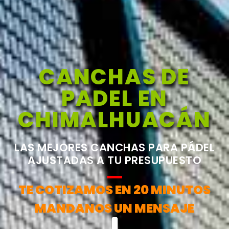
CANCHAS DE
PADEL EN
CHIMALHUACÁN
LAS MEJORES CANCHAS PARA PÁDEL
AJUSTADAS A TU PRESUPUESTO
TE COTIZAMOS EN 20 MINUTOS
MANDANOS UN MENSAJE