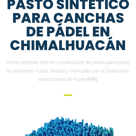
PASTO SINTETICO
PARA CANCHAS
DE PÁDEL EN
CHIMALHUACÁN
Como empresa lider en construcción de pistas para pádel,
te ofrecemos Pasto Sintético Verificado por la Federación
Internacional de Padel
(FIP).