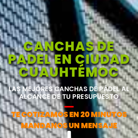
CANCHAS DE
PADEL EN CIUDAD
CUAUHTÉMOC
LAS MEJORES CANCHAS DE PÁDEL AL
ALCANCE DE TU PRESUPUESTO
TE COTIZAMOS EN 20 MINUTOS
MANDANOS UN MENSAJE