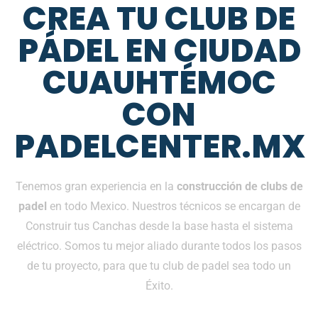
CREA TU CLUB DE
PÁDEL EN CIUDAD
CUAUHTÉMOC
CON
PADELCENTER.MX
Tenemos gran experiencia en la
construcción de clubs de
padel
en todo Mexico. Nuestros técnicos se encargan de
Construir tus Canchas desde la base hasta el sistema
eléctrico. Somos tu mejor aliado durante todos los pasos
de tu proyecto, para que tu club de padel sea todo un
Éxito.