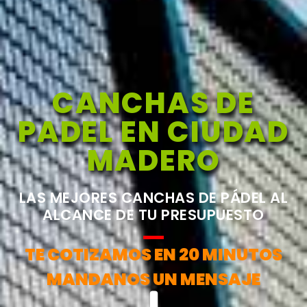
CANCHAS DE
PADEL EN CIUDAD
MADERO
LAS MEJORES CANCHAS DE PÁDEL AL
ALCANCE DE TU PRESUPUESTO
TE COTIZAMOS EN 20 MINUTOS
MANDANOS UN MENSAJE