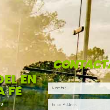
CONTACT
EL EN
 FE
TU