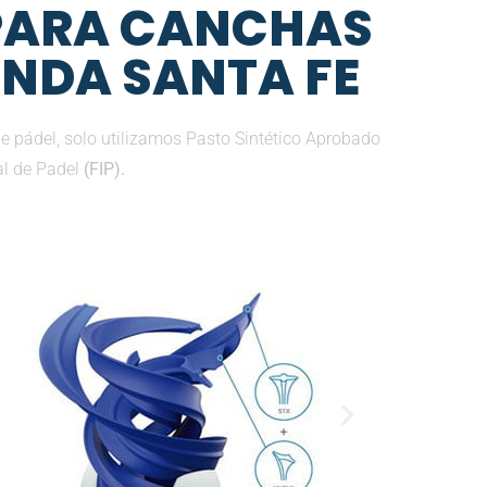
 PARA CANCHAS
ENDA SANTA FE
e pádel, solo utilizamos Pasto Sintético Aprobado
al de Padel
(FIP).