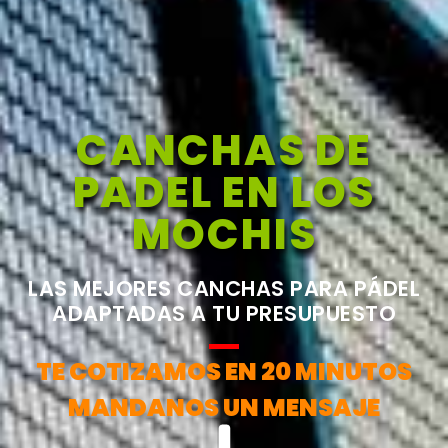
CANCHAS DE
PADEL EN LOS
MOCHIS
LAS MEJORES CANCHAS PARA PÁDEL
ADAPTADAS A TU PRESUPUESTO
TE COTIZAMOS EN 20 MINUTOS
MANDANOS UN MENSAJE