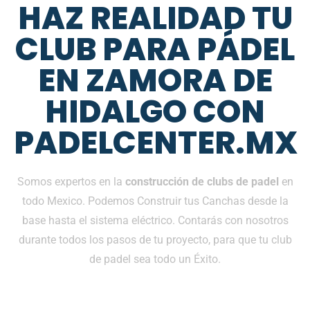
HAZ REALIDAD TU
CLUB PARA PÁDEL
EN ZAMORA DE
HIDALGO CON
PADELCENTER.MX
Somos expertos en la
construcción de clubs de padel
en
todo Mexico. Podemos Construir tus Canchas desde la
base hasta el sistema eléctrico. Contarás con nosotros
durante todos los pasos de tu proyecto, para que tu club
de padel sea todo un Éxito.