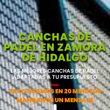
CANCHAS DE
PADEL EN ZAMORA
DE HIDALGO
LAS MEJORES CANCHAS DE PÁDEL
ADAPTADAS A TU PRESUPUESTO
TE COTIZAMOS EN 20 MINUTOS
MANDANOS UN MENSAJE