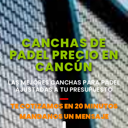
CANCHAS DE
PADEL PRECIO EN
CANCÚN
LAS MEJORES CANCHAS PARA PÁDEL
AJUSTADAS A TU PRESUPUESTO
TE COTIZAMOS EN 20 MINUTOS
MANDANOS UN MENSAJE