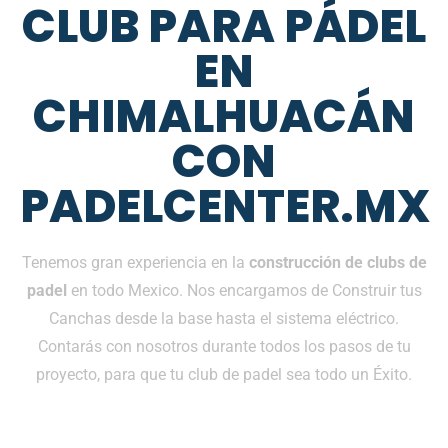
CLUB PARA PÁDEL
EN
CHIMALHUACÁN
CON
PADELCENTER.MX
Tenemos gran experiencia en la
construcción de clubs de
padel
en todo Mexico. Nos encargamos de Construir tus
Canchas desde la base hasta el sistema eléctrico.
Contarás con nosotros durante todos los pasos de tu
proyecto, para que tu club de padel sea todo un Éxito.