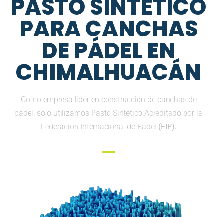
PASTO SINTETICO
PARA CANCHAS
DE PÁDEL EN
CHIMALHUACÁN
Como empresa lider en construcción de canchas de
pádel, solo utilizamos Pasto Sintético Acreditado por la
Federación Internacional de Padel
(FIP).