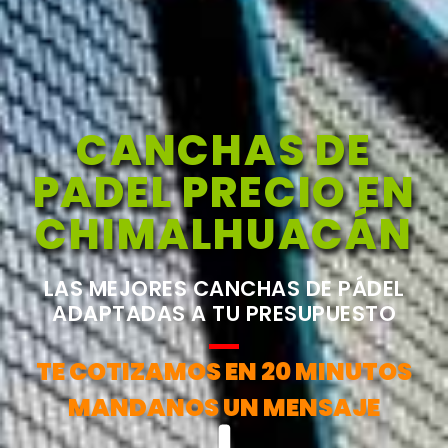
CANCHAS DE
PADEL PRECIO EN
CHIMALHUACÁN
LAS MEJORES CANCHAS DE PÁDEL
ADAPTADAS A TU PRESUPUESTO
TE COTIZAMOS EN 20 MINUTOS
MANDANOS UN MENSAJE