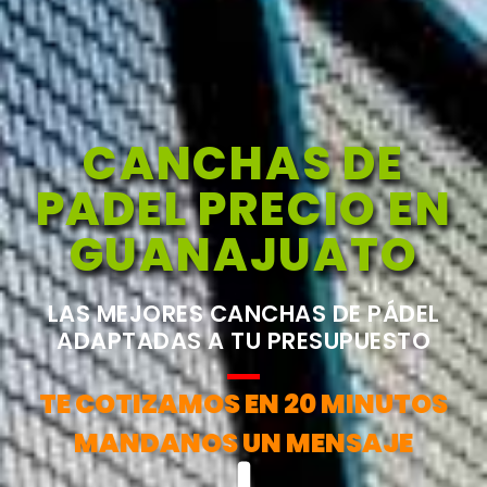
CANCHAS DE
PADEL PRECIO EN
GUANAJUATO
LAS MEJORES CANCHAS DE PÁDEL
ADAPTADAS A TU PRESUPUESTO
TE COTIZAMOS EN 20 MINUTOS
MANDANOS UN MENSAJE