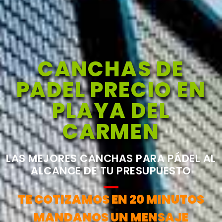
CANCHAS DE
PADEL PRECIO EN
PLAYA DEL
CARMEN
LAS MEJORES CANCHAS PARA PÁDEL AL
ALCANCE DE TU PRESUPUESTO
TE COTIZAMOS EN 20 MINUTOS
MANDANOS UN MENSAJE