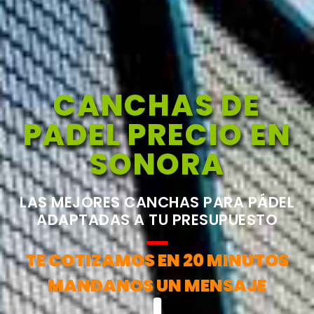
CANCHAS DE
PADEL PRECIO EN
SONORA
LAS MEJORES CANCHAS PARA PÁDEL
ADAPTADAS A TU PRESUPUESTO
TE COTIZAMOS EN 20 MINUTOS
MANDANOS UN MENSAJE