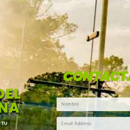
CONTACT
DEL
ANA
 TU