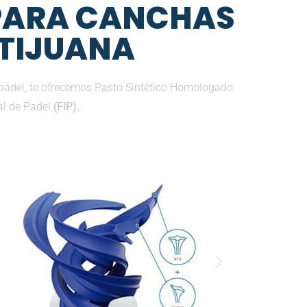
 PARA CANCHAS
 TIJUANA
pádel, te ofrecemos Pasto Sintético Homologado
al de Padel
(FIP).