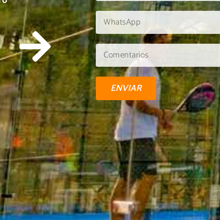
TU
ENVIAR