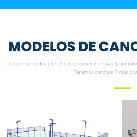
MODELOS DE CANC
Contamos con diferentes tipos de canchas de pádel, homolog
Tenemos canchas Profesiona