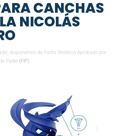
 PARA CANCHAS
LLA NICOLÁS
RO
ádel, disponemos de Pasto Sintético Aprobado por
 de Padel
(FIP).