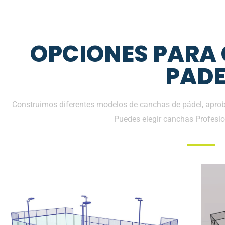
OPCIONES PARA
PADE
Construimos diferentes modelos de canchas de pádel, aproba
Puedes elegir canchas Profesio