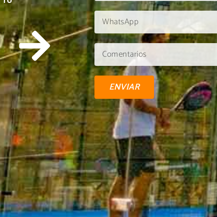
 TU
ENVIAR