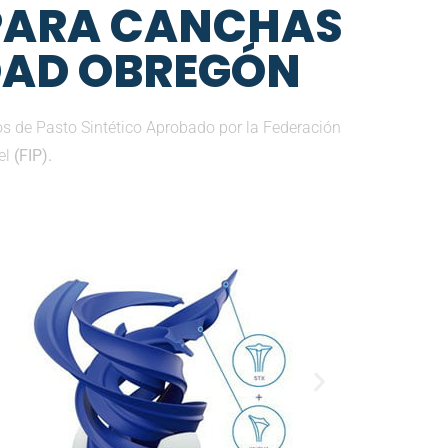
 PARA CANCHAS
UDAD OBREGÓN
s de Pasto Sintético Aprobado por la Federación
el
(FIP).