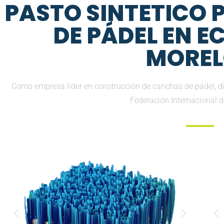
PASTO SINTETICO
DE PÁDEL EN E
MOREL
Como empresa lider en construcción de canchas de pádel, di
Federación Internacional 