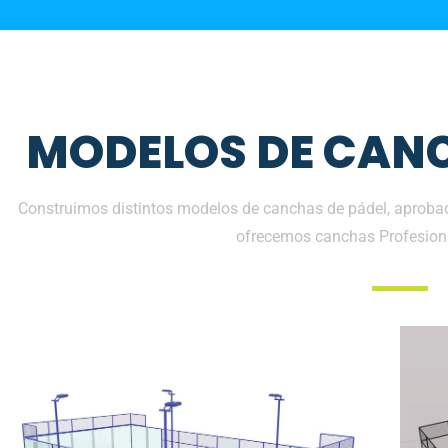
MODELOS DE CANC
Construimos distintos modelos de canchas de pádel, aprobada
ofrecemos canchas Profesion