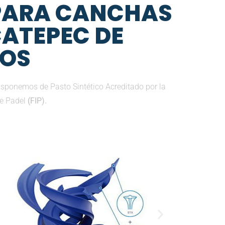
 PARA CANCHAS
CATEPEC DE
OS
sponemos de Pasto Sintético Acreditado por la
de Padel
(FIP).