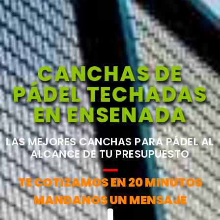
CANCHAS DE
PÁDEL TECHADAS
EN ENSENADA
LAS MEJORES CANCHAS PARA PÁDEL AL
ALCANCE DE TU PRESUPUESTO
TE COTIZAMOS EN 20 MINUTOS
MANDANOS UN MENSAJE