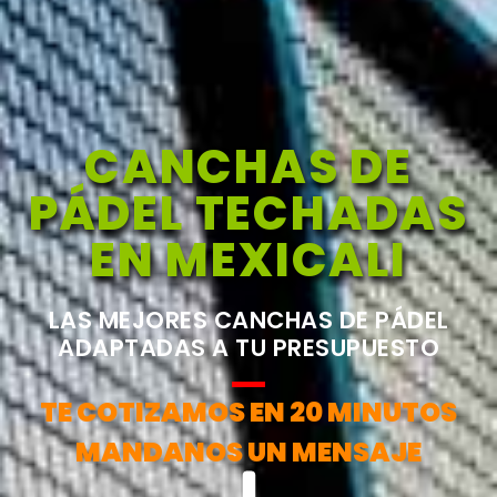
CANCHAS DE
PÁDEL TECHADAS
EN MEXICALI
LAS MEJORES CANCHAS DE PÁDEL
ADAPTADAS A TU PRESUPUESTO
TE COTIZAMOS EN 20 MINUTOS
MANDANOS UN MENSAJE