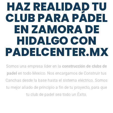
HAZ REALIDAD TU
CLUB PARA PÁDEL
EN ZAMORA DE
HIDALGO CON
PADELCENTER.MX
Somos una empresa líder en la
construcción de clubs de
padel
en todo Mexico. Nos encargamos de Construir tus
Canchas desde la base hasta el sistema eléctrico. Somos
tu mejor aliado de principio a fin de tu proyecto, para que
tu club de padel sea todo un Éxito.