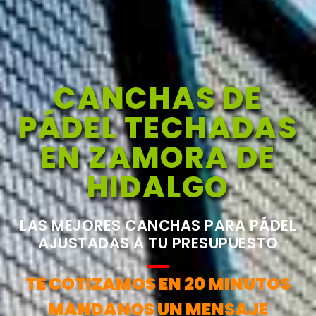
CANCHAS DE
PÁDEL TECHADAS
EN ZAMORA DE
HIDALGO
LAS MEJORES CANCHAS PARA PÁDEL
AJUSTADAS A TU PRESUPUESTO
TE COTIZAMOS EN 20 MINUTOS
MANDANOS UN MENSAJE