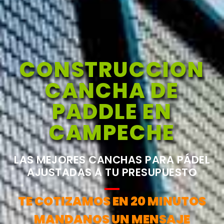
CONSTRUCCION
CANCHA DE
PADDLE EN
CAMPECHE
LAS MEJORES CANCHAS PARA PÁDEL
AJUSTADAS A TU PRESUPUESTO
TE COTIZAMOS EN 20 MINUTOS
MANDANOS UN MENSAJE