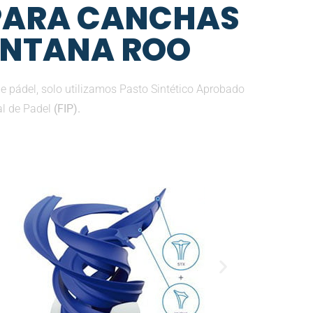
 PARA CANCHAS
UINTANA ROO
e pádel, solo utilizamos Pasto Sintético Aprobado
al de Padel
(FIP).