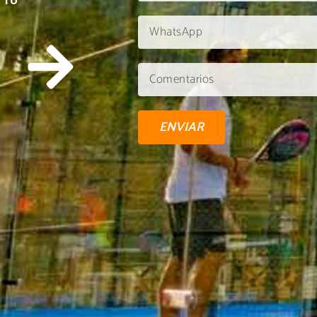
 TU
ENVIAR