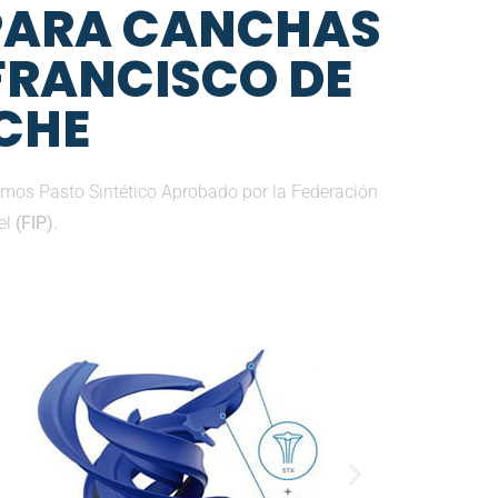
 PARA CANCHAS
 FRANCISCO DE
CHE
emos Pasto Sintético Aprobado por la Federación
el
(FIP).