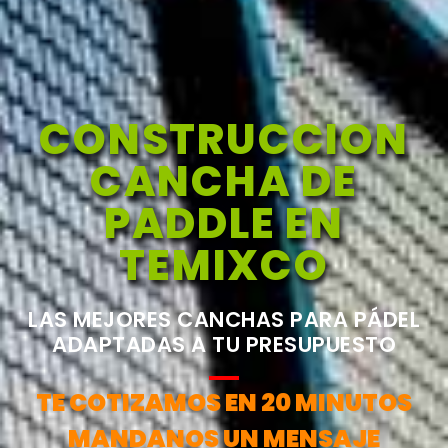
CONSTRUCCION
CANCHA DE
PADDLE EN
TEMIXCO
LAS MEJORES CANCHAS PARA PÁDEL
ADAPTADAS A TU PRESUPUESTO
TE COTIZAMOS EN 20 MINUTOS
MANDANOS UN MENSAJE