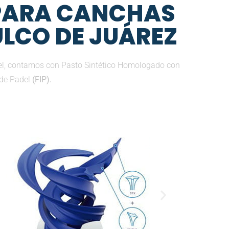
 PARA CANCHAS
ULCO DE JUÁREZ
el, contamos con Pasto Sintético Homologado con
 de Padel
(FIP).