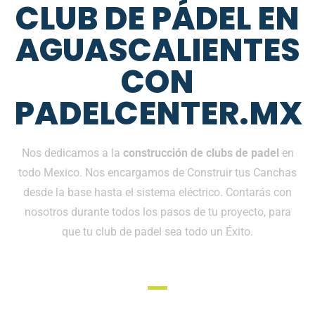
CLUB DE PÁDEL EN
AGUASCALIENTES
CON
PADELCENTER.MX
Nos dedicamos a la
construcción de clubs de padel
en
todo Mexico. Nos encargamos de Construir tus Canchas
desde la base hasta el sistema eléctrico. Contarás con
nosotros durante todos los pasos de tu proyecto, para
que tu club de padel sea todo un Éxito.