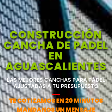
CONSTRUCCIÓN
CANCHA DE PADEL
EN
AGUASCALIENTES
LAS MEJORES CANCHAS PARA PÁDEL
AJUSTADAS A TU PRESUPUESTO
TE COTIZAMOS EN 20 MINUTOS
MANDANOS UN MENSAJE