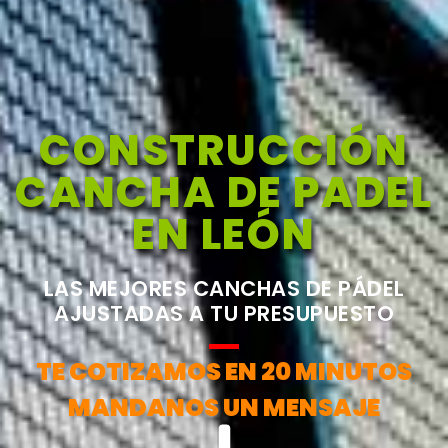
CONSTRUCCIÓN
CANCHA DE PADEL
EN LEÓN
LAS MEJORES CANCHAS DE PÁDEL
AJUSTADAS A TU PRESUPUESTO
TE COTIZAMOS EN 20 MINUTOS
MANDANOS UN MENSAJE