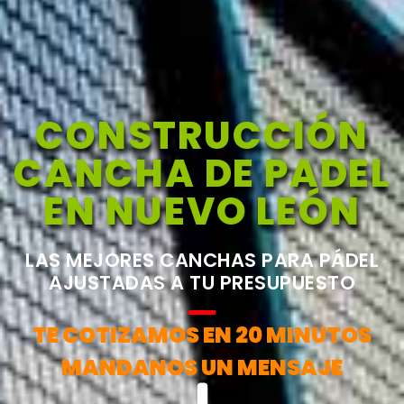
CONSTRUCCIÓN
CANCHA DE PADEL
EN NUEVO LEÓN
LAS MEJORES CANCHAS PARA PÁDEL
AJUSTADAS A TU PRESUPUESTO
TE COTIZAMOS EN 20 MINUTOS
MANDANOS UN MENSAJE