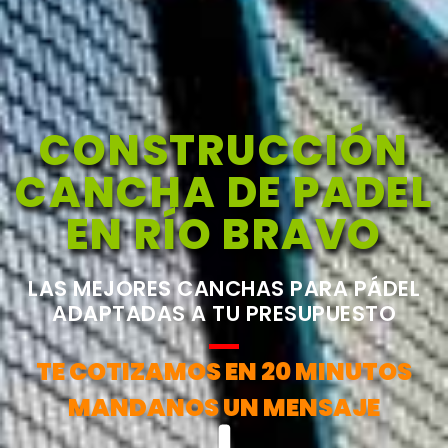
CONSTRUCCIÓN
CANCHA DE PADEL
EN RÍO BRAVO
LAS MEJORES CANCHAS PARA PÁDEL
ADAPTADAS A TU PRESUPUESTO
TE COTIZAMOS EN 20 MINUTOS
MANDANOS UN MENSAJE