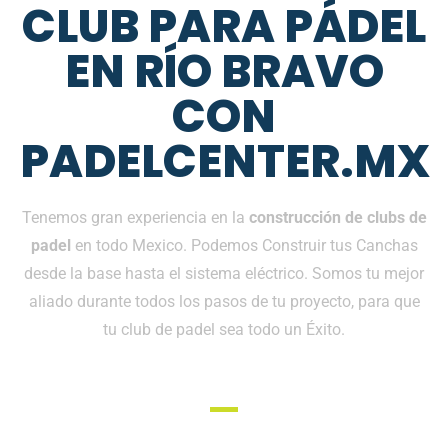
CLUB PARA PÁDEL
EN RÍO BRAVO
CON
PADELCENTER.MX
Tenemos gran experiencia en la
construcción de clubs de
padel
en todo Mexico. Podemos Construir tus Canchas
desde la base hasta el sistema eléctrico. Somos tu mejor
aliado durante todos los pasos de tu proyecto, para que
tu club de padel sea todo un Éxito.