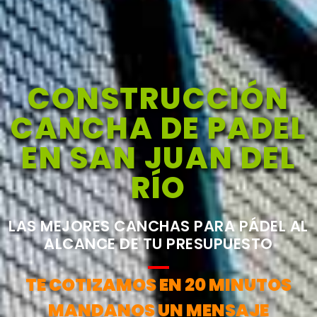
CONSTRUCCIÓN
CANCHA DE PADEL
EN SAN JUAN DEL
RÍO
LAS MEJORES CANCHAS PARA PÁDEL AL
ALCANCE DE TU PRESUPUESTO
TE COTIZAMOS EN 20 MINUTOS
MANDANOS UN MENSAJE