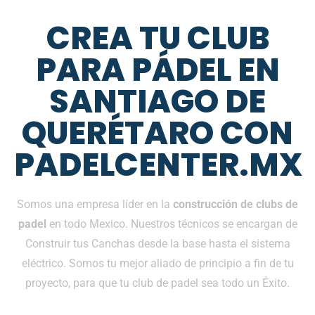
CREA TU CLUB
PARA PÁDEL EN
SANTIAGO DE
QUERÉTARO CON
PADELCENTER.MX
Somos una empresa líder en la
construcción de clubs de
padel
en todo Mexico. Nuestros técnicos se encargan de
Construir tus Canchas desde la base hasta el sistema
eléctrico. Somos tu mejor aliado de principio a fin de tu
proyecto, para que tu club de padel sea todo un Éxito.