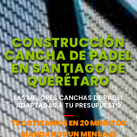
CONSTRUCCIÓN
CANCHA DE PADEL
EN SANTIAGO DE
QUERÉTARO
LAS MEJORES CANCHAS DE PÁDEL
ADAPTADAS A TU PRESUPUESTO
TE COTIZAMOS EN 20 MINUTOS
MANDANOS UN MENSAJE