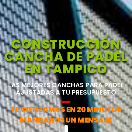
CONSTRUCCIÓN
CANCHA DE PADEL
EN TAMPICO
LAS MEJORES CANCHAS PARA PÁDEL
AJUSTADAS A TU PRESUPUESTO
TE COTIZAMOS EN 20 MINUTOS
MANDANOS UN MENSAJE