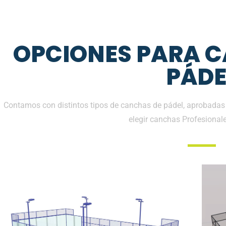
OPCIONES PARA 
PÁDE
Contamos con distintos tipos de canchas de pádel, aprobadas 
elegir canchas Profesional