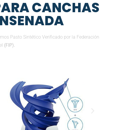
 PARA CANCHAS
 ENSENADA
mos Pasto Sintético Verificado por la Federación
el
(FIP).