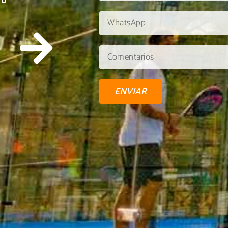
TU
ENVIAR