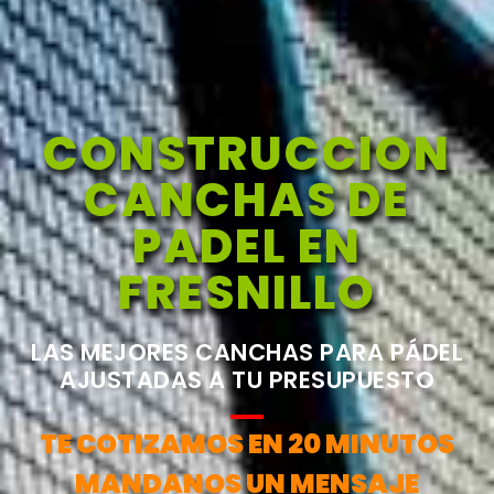
CONSTRUCCION
CANCHAS DE
PADEL EN
FRESNILLO
LAS MEJORES CANCHAS PARA PÁDEL
AJUSTADAS A TU PRESUPUESTO
TE COTIZAMOS EN 20 MINUTOS
MANDANOS UN MENSAJE