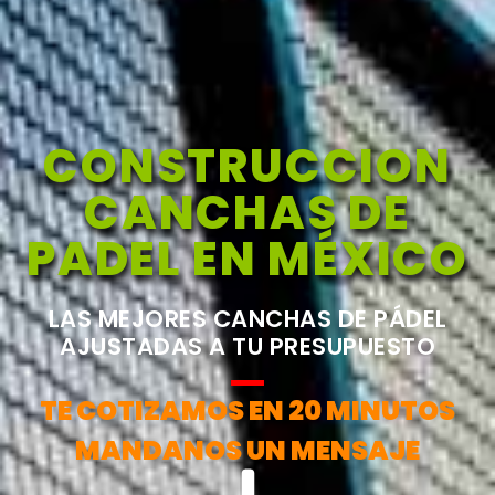
CONSTRUCCION
CANCHAS DE
PADEL EN MÉXICO
LAS MEJORES CANCHAS DE PÁDEL
AJUSTADAS A TU PRESUPUESTO
TE COTIZAMOS EN 20 MINUTOS
MANDANOS UN MENSAJE