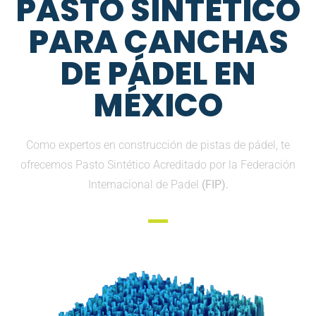
PASTO SINTETICO
PARA CANCHAS
DE PÁDEL EN
MÉXICO
Como expertos en construcción de pistas de pádel, te
ofrecemos Pasto Sintético Acreditado por la Federación
Internacional de Padel
(FIP).