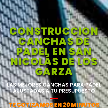
CONSTRUCCION
CANCHAS DE
PADEL EN SAN
NICOLÁS DE LOS
GARZA
LAS MEJORES CANCHAS PARA PÁDEL
AJUSTADAS A TU PRESUPUESTO
TE COTIZAMOS EN 20 MINUTOS