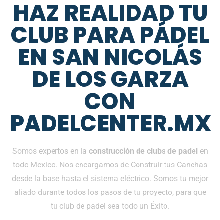
HAZ REALIDAD TU
CLUB PARA PÁDEL
EN SAN NICOLÁS
DE LOS GARZA
CON
PADELCENTER.MX
Somos expertos en la
construcción de clubs de padel
en
todo Mexico. Nos encargamos de Construir tus Canchas
desde la base hasta el sistema eléctrico. Somos tu mejor
aliado durante todos los pasos de tu proyecto, para que
tu club de padel sea todo un Éxito.