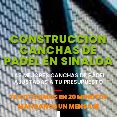
CONSTRUCCION
CANCHAS DE
PADEL EN SINALOA
LAS MEJORES CANCHAS DE PÁDEL
AJUSTADAS A TU PRESUPUESTO
TE COTIZAMOS EN 20 MINUTOS
MANDANOS UN MENSAJE