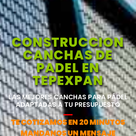
CONSTRUCCION
CANCHAS DE
PADEL EN
TEPEXPAN
LAS MEJORES CANCHAS PARA PÁDEL
ADAPTADAS A TU PRESUPUESTO
TE COTIZAMOS EN 20 MINUTOS
MANDANOS UN MENSAJE