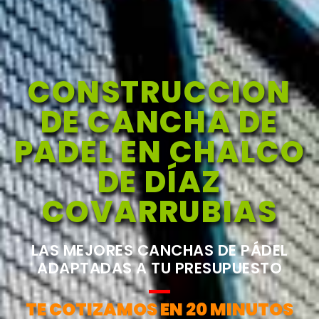
CONSTRUCCION
DE CANCHA DE
PADEL EN CHALCO
DE DÍAZ
COVARRUBIAS
LAS MEJORES CANCHAS DE PÁDEL
ADAPTADAS A TU PRESUPUESTO
TE COTIZAMOS EN 20 MINUTOS