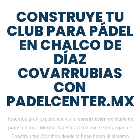
CONSTRUYE TU
CLUB PARA PÁDEL
EN CHALCO DE
DÍAZ
COVARRUBIAS
CON
PADELCENTER.MX
Tenemos gran experiencia en la
construcción de clubs de
padel
en todo Mexico. Nuestros técnicos se encargan de
Construir tus Canchas desde la base hasta el sistema